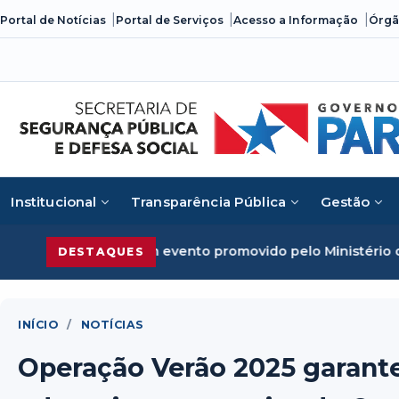
Skip
Portal de Notícias
Portal de Serviços
Acesso a Informação
Órgã
to
content
Institucional
Transparência Pública
Gestão
em evento promovido pelo Ministério da Justiça
Segurança 
DESTAQUES
INÍCIO
/
NOTÍCIAS
Operação Verão 2025 garante