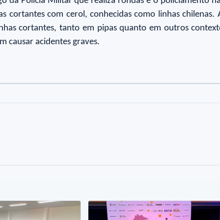
o da Polícia Militar que realiza rondas e o policiamento n
s cortantes com cerol, conhecidas como linhas chilenas. A
inhas cortantes, tanto em pipas quanto em outros contextos
em causar acidentes graves.
o
to
Foto
Foto
5
6