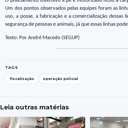
O policiamento ostensivo a pé e motorizado ficou a carg
Um dos pontos observados pelas equipes foram as linha
uso, a posse, a fabricação e a comercialização dessas l
segurança de pessoas e animais, já que essas linhas pod
Texto: Por André Macedo (SEGUP)
Foto
Foto
Fot
Fo
1
2
3
4
TAGS
fiscalização
operação policial
Leia outras matérias