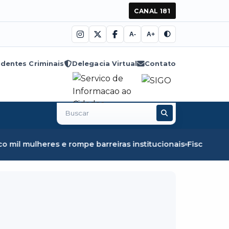
CANAL 181
A-
A+
dentes Criminais
Delegacia Virtual
Contato
Buscar
no
site
pe barreiras institucionais
Fiscalização em Óbidos apree