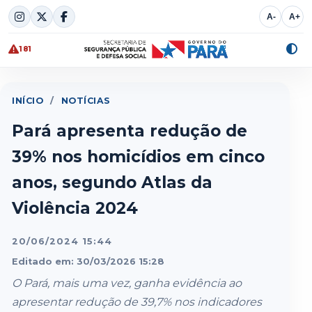
Skip
A-
A+
to
content
181
Alte
cont
INÍCIO
/
NOTÍCIAS
Pará apresenta redução de
39% nos homicídios em cinco
anos, segundo Atlas da
Violência 2024
20/06/2024 15:44
Editado em: 30/03/2026 15:28
O Pará, mais uma vez, ganha evidência ao
apresentar redução de 39,7% nos indicadores