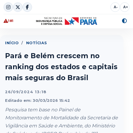
Skip
A-
A+
to
content
181
Alte
cont
INÍCIO
/
NOTÍCIAS
Pará e Belém crescem no
ranking dos estados e capitais
mais seguras do Brasil
26/09/2024 13:18
Editado em: 30/03/2026 15:42
Pesquisa tem base no Painel de
Monitoramento de Mortalidade da Secretaria de
Vigilância em Saúde e Ambiente, do Ministério