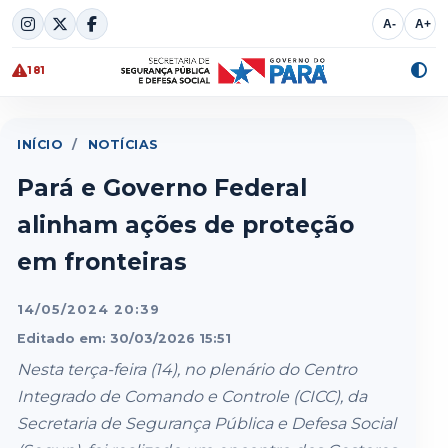
Skip
A-
A+
to
content
181
Alte
cont
INÍCIO
/
NOTÍCIAS
Pará e Governo Federal
alinham ações de proteção
em fronteiras
14/05/2024 20:39
Editado em: 30/03/2026 15:51
Nesta terça-feira (14), no plenário do Centro
Integrado de Comando e Controle (CICC), da
Secretaria de Segurança Pública e Defesa Social