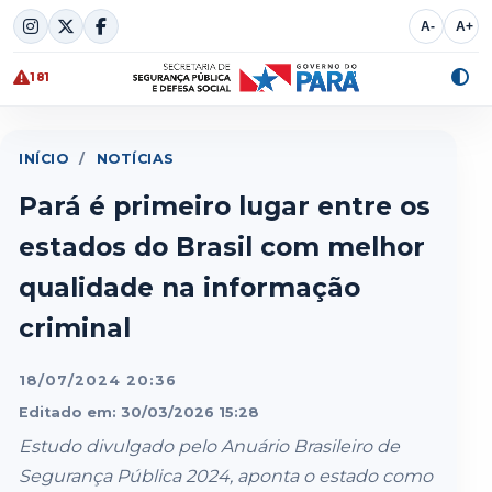
Skip
A-
A+
to
content
181
Alte
cont
INÍCIO
/
NOTÍCIAS
Pará é primeiro lugar entre os
estados do Brasil com melhor
qualidade na informação
criminal
18/07/2024 20:36
Editado em: 30/03/2026 15:28
Estudo divulgado pelo Anuário Brasileiro de
Segurança Pública 2024, aponta o estado como