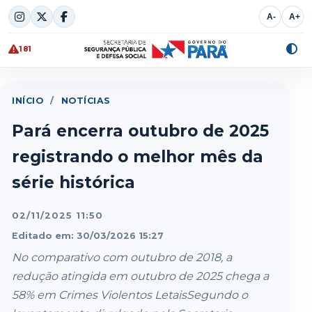
Skip
A-
A+
to
content
181
Alte
cont
INÍCIO
/
NOTÍCIAS
Pará encerra outubro de 2025
registrando o melhor mês da
série histórica
02/11/2025 11:50
Editado em: 30/03/2026 15:27
No comparativo com outubro de 2018, a
redução atingida em outubro de 2025 chega a
58% em Crimes Violentos LetaisSegundo o