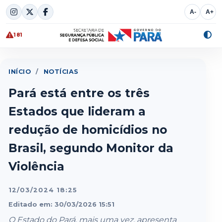
Skip
A-
A+
to
content
181
Alte
cont
INÍCIO
/
NOTÍCIAS
Pará está entre os três
Estados que lideram a
redução de homicídios no
Brasil, segundo Monitor da
Violência
12/03/2024 18:25
Editado em: 30/03/2026 15:51
O Estado do Pará, mais uma vez, apresenta