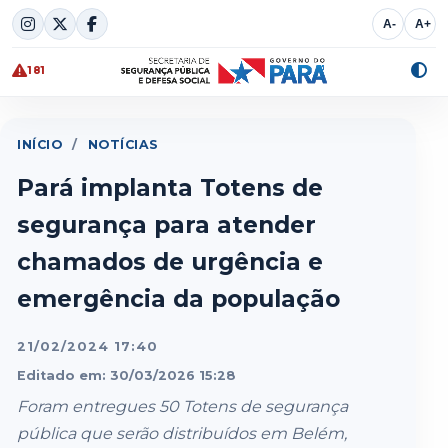
Skip
A-
A+
to
content
181
Alte
cont
INÍCIO
/
NOTÍCIAS
Pará implanta Totens de
segurança para atender
chamados de urgência e
emergência da população
21/02/2024 17:40
Editado em: 30/03/2026 15:28
Foram entregues 50 Totens de segurança
pública que serão distribuídos em Belém,