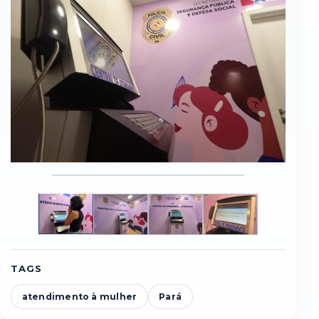
Foto
Foto
Foto
Foto
1
2
3
4
TAGS
atendimento à mulher
Pará