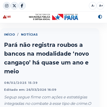
Skip
A-
A+
to
content
181
Alte
cont
INÍCIO
/
NOTÍCIAS
Pará não registra roubos a
bancos na modalidade ‘novo
cangaço’ há quase um ano e
meio
08/02/2025 15:39
Editado em: 26/03/2026 16:09
Segup segue firme com ações e estratégias
integradas no combate à esse tipo de crime.O