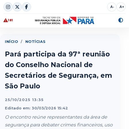
Skip
A-
A+
to
content
181
Alte
cont
INÍCIO
/
NOTÍCIAS
Pará participa da 97ª reunião
do Conselho Nacional de
Secretários de Segurança, em
São Paulo
25/10/2025 13:35
Editado em: 30/03/2026 15:42
O encontro reúne representantes da área de
segurança para debater crimes financeiros, uso