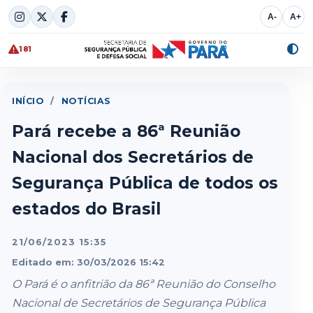
Skip
A-
A+
to
content
181
Alte
cont
INÍCIO
/
NOTÍCIAS
Pará recebe a 86ª Reunião
Nacional dos Secretários de
Segurança Pública de todos os
estados do Brasil
21/06/2023 15:35
Editado em: 30/03/2026 15:42
O Pará é o anfitrião da 86ª Reunião do Conselho
Nacional de Secretários de Segurança Pública