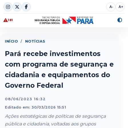
Skip
A-
A+
to
content
181
Alte
cont
INÍCIO
/
NOTÍCIAS
Pará recebe investimentos
com programa de segurança e
cidadania e equipamentos do
Governo Federal
08/06/2023 16:32
Editado em: 30/03/2026 15:51
Ações estratégicas de políticas de segurança
pública e cidadania, voltadas aos grupos