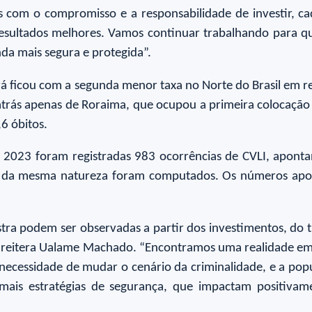
s com o compromisso e a responsabilidade de investir, c
resultados melhores. Vamos continuar trabalhando para q
nda mais segura e protegida”.
rá ficou com a segunda menor taxa no Norte do Brasil em r
 atrás apenas de Roraima, que ocupou a primeira colocaçã
6 óbitos.
e 2023 foram registradas 983 ocorrências de CVLI, apon
 da mesma natureza foram computados. Os números apont
tra podem ser observadas a partir dos investimentos, do tr
ca, reitera Ualame Machado. “Encontramos uma realidade e
necessidade de mudar o cenário da criminalidade, e a po
mais estratégias de segurança, que impactam positivame