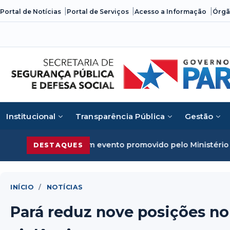
Skip
Portal de Notícias
Portal de Serviços
Acesso a Informação
Órgã
to
content
Institucional
Transparência Pública
Gestão
m evento promovido pelo Ministério da Justiça
Segurança P
DESTAQUES
INÍCIO
/
NOTÍCIAS
Pará reduz nove posições no