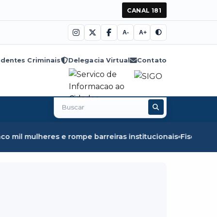
CANAL 181
A-
A+
dentes Criminais
Delegacia Virtual
Contato
Buscar
no
site
 barreiras institucionais
Fiscalização em Óbidos apreen