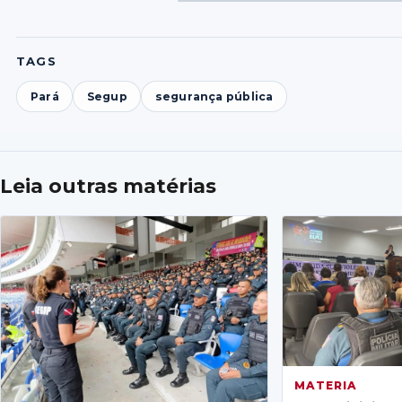
Foto
Fo
F
1
2
3
TAGS
Pará
Segup
segurança pública
Leia outras matérias
MATERIA