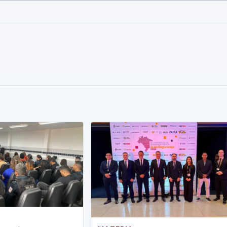
to
oto