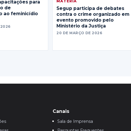
MATERIA
apacitações para
no de
Segup participa de debates
 ao feminicídio
contra o crime organizado em
evento promovido pelo
Ministério da Justiça
 2026
20 DE MARÇO DE 2026
Canais
ões
Sala de Imprensa
esas
Perguntas Frequentes