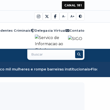
CANAL 181
A-
A+
dentes Criminais
Delegacia Virtual
Contato
Buscar
no
site
e barreiras institucionais
Fiscalização em Óbidos apreen