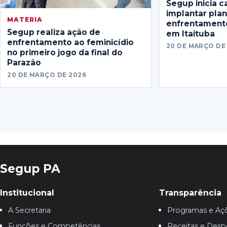
Segup inicia c
implantar pla
MATERIA
enfrentamento
Segup realiza ação de
em Itaituba
enfrentamento ao feminicídio
20 DE MARÇO DE
no primeiro jogo da final do
Parazão
20 DE MARÇO DE 2026
Segup PA
Institucional
Transparência
A Secretaria
Programas e Aç
Funções e Competências
Receitas e Desp