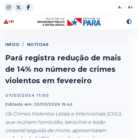
Skip
A-
A+
to
content
181
Alte
cont
INÍCIO
/
NOTÍCIAS
Pará registra redução de mais
de 14% no número de crimes
violentos em fevereiro
07/03/2024 11:00
Editado em: 30/03/2026 15:42
Os Crimes Violentos Letais e Intencionais (CVLI),
que reúnem homicídio, latrocínio e lesão
corporal seguida de morte, apresentaram