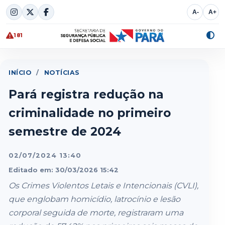
Skip
A-
A+
to
content
181
Alte
cont
INÍCIO
/
NOTÍCIAS
Pará registra redução na
criminalidade no primeiro
semestre de 2024
02/07/2024 13:40
Editado em: 30/03/2026 15:42
Os Crimes Violentos Letais e Intencionais (CVLI),
que englobam homicídio, latrocínio e lesão
corporal seguida de morte, registraram uma