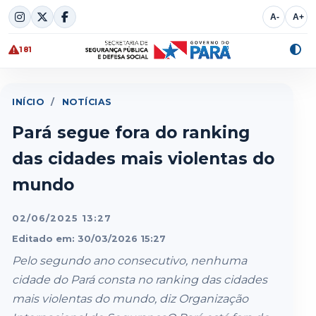
Skip
A-
A+
to
content
181
Alte
cont
INÍCIO
/
NOTÍCIAS
Pará segue fora do ranking
das cidades mais violentas do
mundo
02/06/2025 13:27
Editado em: 30/03/2026 15:27
Pelo segundo ano consecutivo, nenhuma
cidade do Pará consta no ranking das cidades
mais violentas do mundo, diz Organização