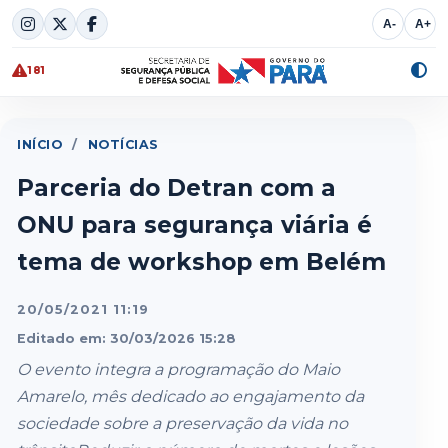
Skip
A-
A+
to
content
181
Alte
cont
INÍCIO
/
NOTÍCIAS
Parceria do Detran com a
ONU para segurança viária é
tema de workshop em Belém
20/05/2021 11:19
Editado em: 30/03/2026 15:28
O evento integra a programação do Maio
Amarelo, mês dedicado ao engajamento da
sociedade sobre a preservação da vida no