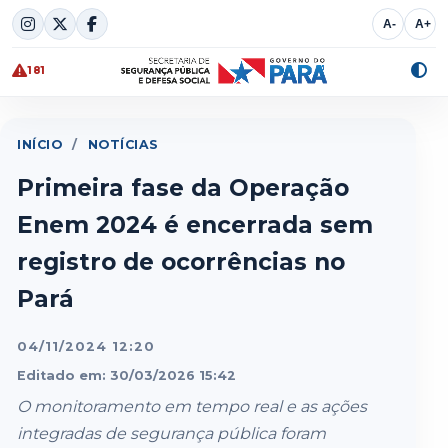
Skip
A-
A+
to
content
181
Alte
cont
INÍCIO
/
NOTÍCIAS
Primeira fase da Operação
Enem 2024 é encerrada sem
registro de ocorrências no
Pará
04/11/2024 12:20
Editado em: 30/03/2026 15:42
O monitoramento em tempo real e as ações
integradas de segurança pública foram