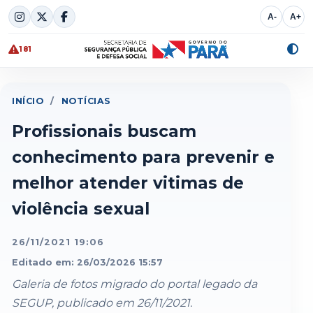
Skip
A-
A+
to
content
181
Alte
cont
INÍCIO
/
NOTÍCIAS
Profissionais buscam
conhecimento para prevenir e
melhor atender vitimas de
violência sexual
26/11/2021 19:06
Editado em: 26/03/2026 15:57
Galeria de fotos migrado do portal legado da
SEGUP, publicado em 26/11/2021.