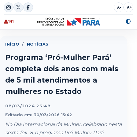
Skip
A-
A+
to
content
181
Alte
cont
INÍCIO
/
NOTÍCIAS
Programa ‘Pró-Mulher Pará’
completa dois anos com mais
de 5 mil atendimentos a
mulheres no Estado
08/03/2024 23:48
Editado em: 30/03/2026 15:42
No Dia Internacional da Mulher, celebrado nesta
sexta-feir, 8, o programa Pró-Mulher Pará