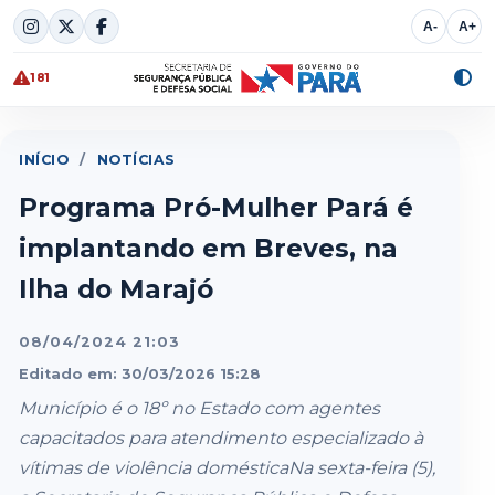
Skip
A-
A+
to
content
181
Alte
cont
INÍCIO
/
NOTÍCIAS
Programa Pró-Mulher Pará é
implantando em Breves, na
Ilha do Marajó
08/04/2024 21:03
Editado em: 30/03/2026 15:28
Município é o 18º no Estado com agentes
capacitados para atendimento especializado à
vítimas de violência domésticaNa sexta-feira (5),