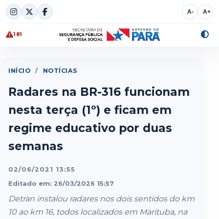
Skip
A-
A+
to
content
181
Alte
cont
INÍCIO
/
NOTÍCIAS
Radares na BR-316 funcionam
nesta terça (1º) e ficam em
regime educativo por duas
semanas
02/06/2021 13:55
Editado em: 26/03/2026 15:57
Detran instalou radares nos dois sentidos do km
10 ao km 16, todos localizados em Marituba, na