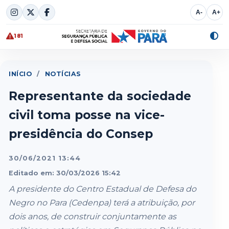
Skip
A-
A+
to
content
181
Alte
cont
INÍCIO
/
NOTÍCIAS
Representante da sociedade
civil toma posse na vice-
presidência do Consep
30/06/2021 13:44
Editado em: 30/03/2026 15:42
A presidente do Centro Estadual de Defesa do
Negro no Para (Cedenpa) terá a atribuição, por
dois anos, de construir conjuntamente as