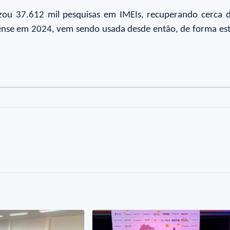
zou 37.612 mil pesquisas em IMEIs, recuperando cerca d
aense em 2024, vem sendo usada desde então, de forma est
o
to
Foto
Foto
5
6