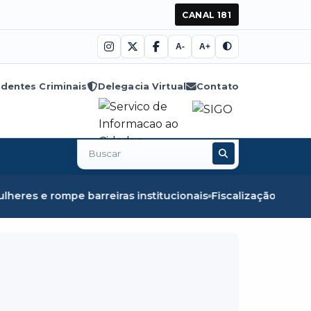
CANAL 181
A-
A+
dentes Criminais
Delegacia Virtual
Contato
Buscar
no
site
eiras institucionais
Fiscalização em Óbidos apreende 8,5