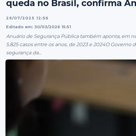
queda no Brasil, confirma A
29/07/2025 12:56
Editado em: 30/03/2026 15:51
Anuário de Segurança Pública também aponta, em nú
5.825 casos entre os anos, de 2023 e 2024O Governo 
segurança da...