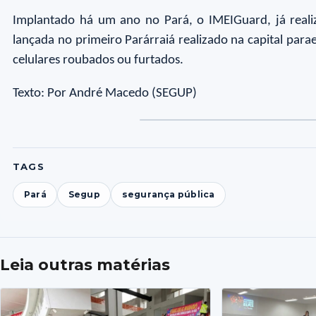
Implantado há um ano no Pará, o IMEIGuard, já reali
lançada no primeiro Parárraiá realizado na capital par
celulares roubados ou furtados.
Texto: Por André Macedo (SEGUP)
Foto
Foto
Fot
Fo
1
2
3
4
TAGS
Pará
Segup
segurança pública
Leia outras matérias