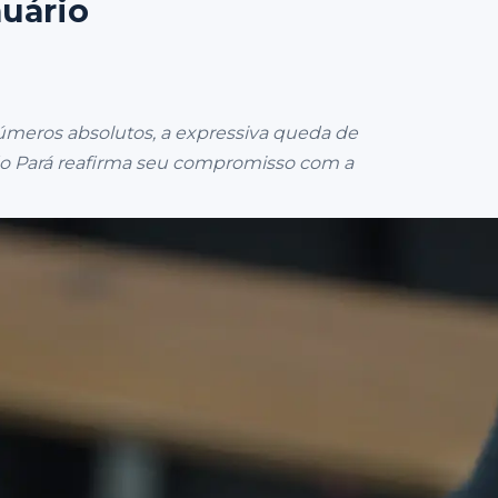
nuário
meros absolutos, a expressiva queda de
do Pará reafirma seu compromisso com a