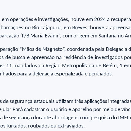
á, em operações e investigações, houve em 2024 a recupera
mbarcações no Rio Tajapuru, em Breves, houve a apreensã
arcação ‘F/B Maria Evanir’, com origem em Santana no Ama
operação “Mãos de Magneto”, coordenada pela Delegacia d
de busca e apreensão na residência de investigados por 
os: 11 mandados na Região Metropolitana de Belém, 1 em
hados para a delegacia especializada e periciados.
ças de segurança estaduais utilizam três aplicações integrada
lular Pará cadastrar o usuário e aparelho por meio de vínc
ças de segurança durante abordagens com pesquisa do IMEI 
hos furtados, roubados ou extraviados.