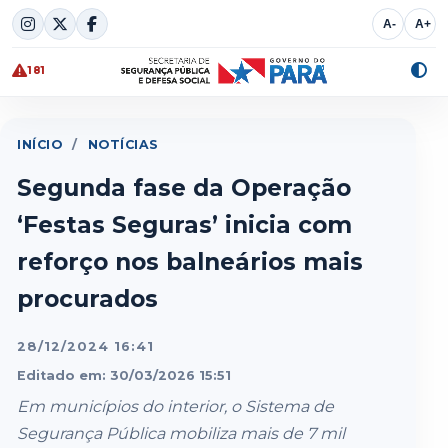
Skip
A-
A+
to
content
181
Alte
cont
INÍCIO
/
NOTÍCIAS
Segunda fase da Operação
‘Festas Seguras’ inicia com
reforço nos balneários mais
procurados
28/12/2024 16:41
Editado em: 30/03/2026 15:51
Em municípios do interior, o Sistema de
Segurança Pública mobiliza mais de 7 mil