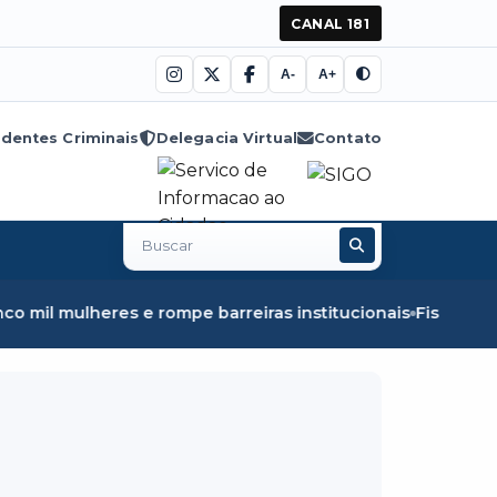
CANAL 181
A-
A+
dentes Criminais
Delegacia Virtual
Contato
Buscar
no
site
pe barreiras institucionais
Fiscalização em Óbidos apree