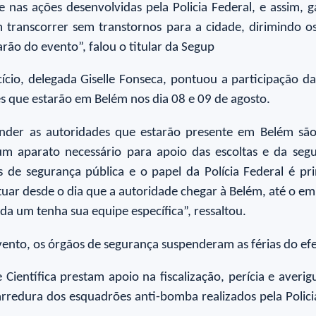
 nas ações desenvolvidas pela Policia Federal, e assim, g
ranscorrer sem transtornos para a cidade, dirimindo os
rão do evento”, falou o titular da Segup
cício, delegada Giselle Fonseca, pontuou a participação d
es que estarão em Belém nos dia 08 e 09 de agosto.
nder as autoridades que estarão presente em Belém são 
m aparato necessário para apoio das escoltas e da segu
de segurança pública e o papel da Polícia Federal é pri
tuar desde o dia que a autoridade chegar à Belém, até o em
ada um tenha sua equipe específica”, ressaltou.
vento, os órgãos de segurança suspenderam as férias do ef
e Científica prestam apoio na fiscalização, perícia e aver
arredura dos esquadrões anti-bomba realizados pela Polic