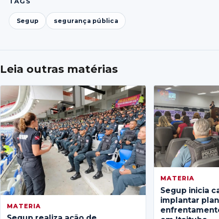
TAGS
Segup
segurança pública
Leia outras matérias
MATERIA
Segup inicia c
implantar pla
MATERIA
enfrentamento
Segup realiza ação de