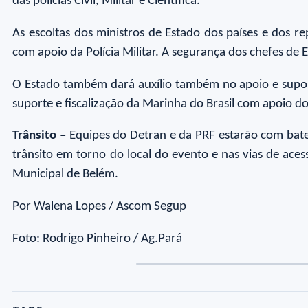
das polícias Civil, Militar e Científica.
As escoltas dos ministros de Estado dos países e dos re
com apoio da Polícia Militar. A segurança dos chefes de 
O Estado também dará auxílio também no apoio e suporte
suporte e fiscalização da Marinha do Brasil com apoio d
Trânsito –
Equipes do Detran e da PRF estarão com batedo
trânsito em torno do local do evento e nas vias de a
Municipal de Belém.
Por Walena Lopes / Ascom Segup
Foto: Rodrigo Pinheiro / Ag.Pará
Foto
Fo
F
1
2
3