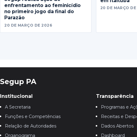
em Itaituba
enfrentamento ao feminicídio
20 DE MARÇO DE
no primeiro jogo da final do
Parazão
20 DE MARÇO DE 2026
Segup PA
Institucional
Transparência
A Secretaria
Programas e Aç
Funções e Competências
Receitas e Desp
Relação de Autoridades
Dados Abertos
Organograma
Dashboard