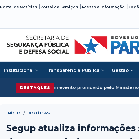
Skip
Portal de Notícias
Portal de Serviços
Acesso a Informação
Órgã
to
content
Institucional
Transparência Pública
Gestão
do em evento promovido pelo Ministério da Justiça
Seguran
DESTAQUES
INÍCIO
/
NOTÍCIAS
Segup atualiza informações