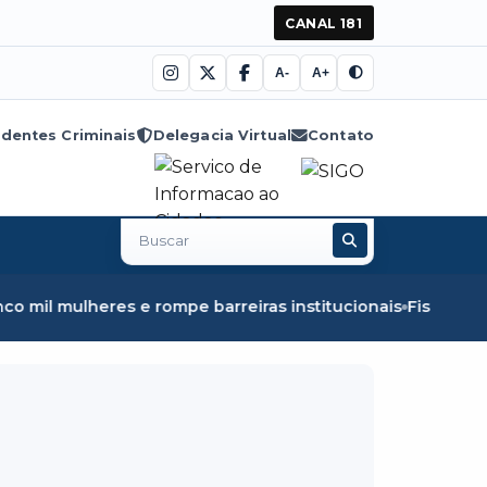
CANAL 181
A-
A+
dentes Criminais
Delegacia Virtual
Contato
Buscar
no
site
rompe barreiras institucionais
Fiscalização em Óbidos ap