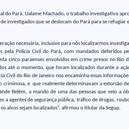
ial do Pará, Ualame Machado, o trabalho investigativo apr
o de investigados que se deslocam do Pará para se refugiar
eração necessária, inclusive para nós localizarmos investi
as pela Polícia Civil do Pará, com mandados deferidos p
ponta cinco paraenses envolvidos em crime presos no Rio
vidos até o momento, que foram localizados durante a aç
a Civil do Rio de Janeiro nos encaminha essas informações
ão criminosa, e que realmente determinavam a extorsão de c
Grande Belém, a mando de uma das pessoas que veio a ób
es a agentes de segurança pública, tráfico de drogas, roub
s alvos sejam localizados”, afirmou o titular da Segup.