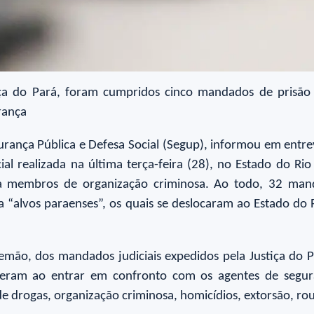
iça do Pará, foram cumpridos cinco mandados de prisão
rança
rança Pública e Defesa Social (Segup), informou em entrevi
l realizada na última terça-feira (28), no Estado do Ri
 membros de organização criminosa. Ao todo, 32 mand
ntra “alvos paraenses”, os quais se deslocaram ao Estado do
emão, dos mandados judiciais expedidos pela Justiça do
eram ao entrar em confronto com os agentes de segura
e drogas, organização criminosa, homicídios, extorsão, rou