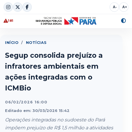
Skip
A-
A+
to
content
181
Alte
cont
INÍCIO
/
NOTÍCIAS
Segup consolida prejuízo a
infratores ambientais em
ações integradas com o
ICMBio
06/02/2026 16:00
Editado em: 30/03/2026 15:42
Operações integradas no sudoeste do Pará
impõem prejuízo de R$ 1,5 milhão a atividades