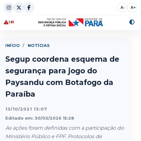
Skip
A-
A+
to
content
181
Alte
cont
INÍCIO
/
NOTÍCIAS
Segup coordena esquema de
segurança para jogo do
Paysandu com Botafogo da
Paraíba
13/10/2021 13:07
Editado em: 30/03/2026 15:28
As ações foram definidas com a participação do
Ministério Público e FPF. Protocolos de