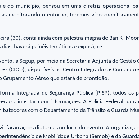
is e do município, pensou em uma diretriz operacional p
as monitorando o entorno, teremos videomonitoramento, 
feira (30), conta ainda com palestra-magna de Ban Ki-Mo
dias, haverá painéis temáticos e exposições.
vento, a Segup, por meio da Secretaria Adjunta de Gestão 
es (CIOp), disponíveis no Centro Integrado de Comando e
 do Grupamento Aéreo que estará de prontidão.
forma Integrada de Segurança Pública (PISP), todos os p
rão alimentar com informações. A Polícia Federal, duran
om batedores com o Departamento de Trânsito e Guarda Mun
Civil farão ações diuturnas no local do evento. A organizaç
uperintendência de Mobilidade Urbana (Semob) e da Guard