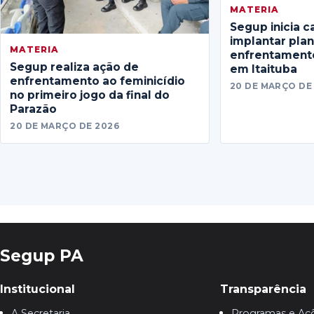
MATERIA
Segup inicia c
implantar pla
MATERIA
enfrentamento
Segup realiza ação de
em Itaituba
enfrentamento ao feminicídio
20 DE MARÇO DE
no primeiro jogo da final do
Parazão
20 DE MARÇO DE 2026
Segup PA
Institucional
Transparência
A Secretaria
Programas e Aç