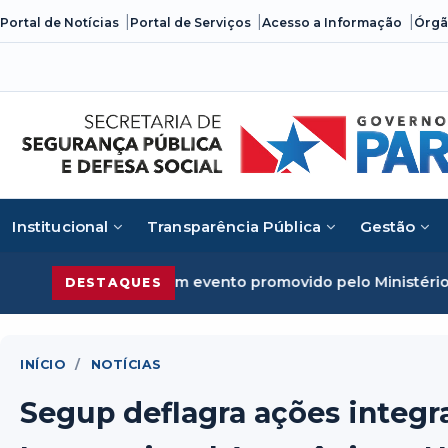
Skip
Portal de Notícias
Portal de Serviços
Acesso a Informação
Órgã
to
content
Institucional
Transparência Pública
Gestão
zado em evento promovido pelo Ministério da Justiça
Segur
DESTAQUES
INÍCIO
/
NOTÍCIAS
Segup deflagra ações integr