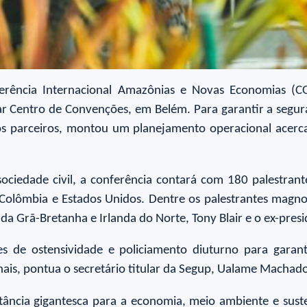
onferência Internacional Amazônias e Novas Economias 
r Centro de Convenções, em Belém. Para garantir a segur
os parceiros, montou um planejamento operacional acerc
 sociedade civil, a conferência contará com 180 palestrant
, Colômbia e Estados Unidos. Dentre os palestrantes magno
 da Grã-Bretanha e Irlanda do Norte, Tony Blair e o ex-pr
 de ostensividade e policiamento diuturno para garanti
nais, pontua o secretário titular da Segup, Ualame Machad
ncia gigantesca para a economia, meio ambiente e susten