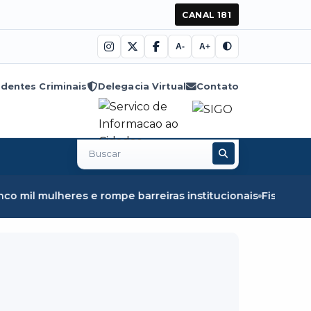
CANAL 181
A-
A+
dentes Criminais
Delegacia Virtual
Contato
Buscar
no
site
 rompe barreiras institucionais
Fiscalização em Óbidos a