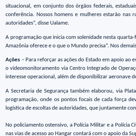
situacional, em conjunto dos órgãos federais, estadua
conferência. Nossos homens e mulheres estarão nas ru
autoridades”, disse Ualame.
A programação que inicia com solenidade nesta quarta-
Amazônia oferece e o que o Mundo precisa”. Nos demais 
Ações
– Para reforçar as ações do Estado em apoio ao e
o videomonitoramento via Centro Integrado de Operaçõ
interesse operacional, além de disponibilizar aeronave
A Secretaria de Segurança também elaborou, via Plata
programação, onde os pontos focais de cada força deve
logística de escoltas de autoridades, que juntamente c
No policiamento ostensivo, a Polícia Militar e a Polícia 
nas vias de acesso ao Hangar contará com o apoio da S