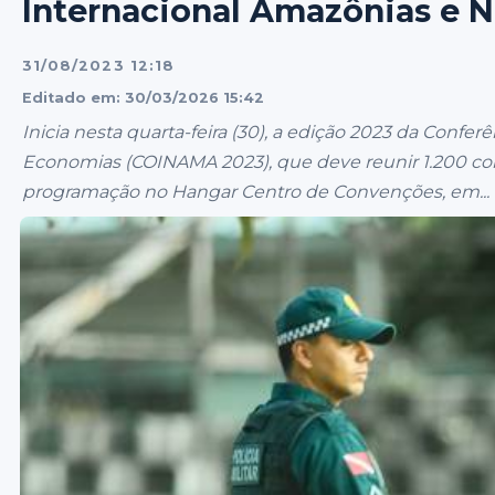
Internacional Amazônias e 
31/08/2023 12:18
Editado em: 30/03/2026 15:42
Inicia nesta quarta-feira (30), a edição 2023 da Confe
Economias (COINAMA 2023), que deve reunir 1.200 con
programação no Hangar Centro de Convenções, em...