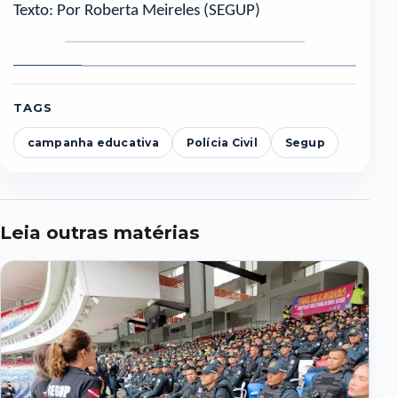
Texto: Por Roberta Meireles (SEGUP)
Foto
Foto
Foto
Foto
Foto
F
1
2
3
4
5
6
TAGS
campanha educativa
Polícia Civil
Segup
Leia outras matérias