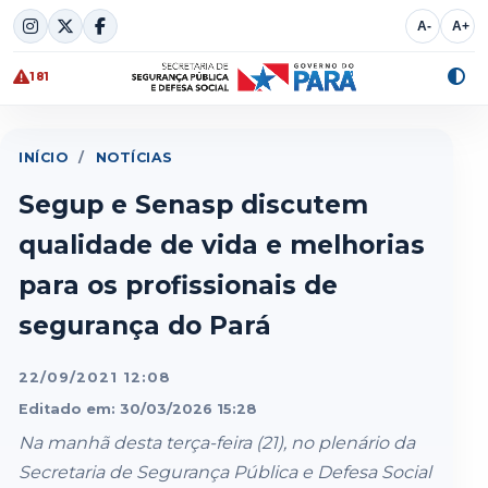
Skip
A-
A+
to
content
181
Alte
cont
INÍCIO
/
NOTÍCIAS
Segup e Senasp discutem
qualidade de vida e melhorias
para os profissionais de
segurança do Pará
22/09/2021 12:08
Editado em: 30/03/2026 15:28
Na manhã desta terça-feira (21), no plenário da
Secretaria de Segurança Pública e Defesa Social