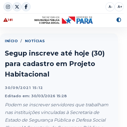
Skip
A-
A+
to
content
181
Alte
cont
INÍCIO
/
NOTÍCIAS
Segup inscreve até hoje (30)
para cadastro em Projeto
Habitacional
30/09/2021 15:12
Editado em: 30/03/2026 15:28
Podem se inscrever servidores que trabalham
nas instituições vinculadas à Secretaria de
Estado de Segurança Pública e Defesa Social