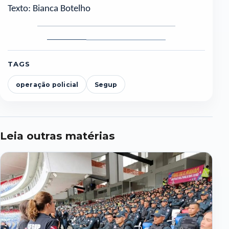
Texto: Bianca Botelho
Foto
Foto
Foto
1
2
3
TAGS
operação policial
Segup
Leia outras matérias