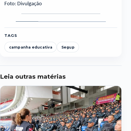
Foto: Divulgação
Foto
Foto
Foto
Foto
1
2
3
4
TAGS
campanha educativa
Segup
Leia outras matérias