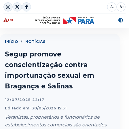
Skip
A-
A+
to
content
181
Alte
cont
INÍCIO
/
NOTÍCIAS
Segup promove
conscientização contra
importunação sexual em
Bragança e Salinas
12/07/2025 22:17
Editado em: 30/03/2026 15:51
Veranistas, proprietários e funcionários de
estabelecimentos comerciais são orientados