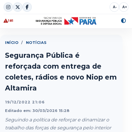
Skip
A-
A+
to
content
181
Alte
cont
INÍCIO
/
NOTÍCIAS
Segurança Pública é
reforçada com entrega de
coletes, rádios e novo Niop em
Altamira
19/12/2022 21:06
Editado em: 30/03/2026 15:28
Seguindo a política de reforçar e dinamizar o
trabalho das forças de segurança pelo interior