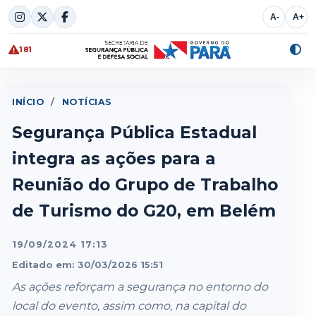
Skip
A-
A+
to
content
181
Alte
cont
INÍCIO
/
NOTÍCIAS
Segurança Pública Estadual
integra as ações para a
Reunião do Grupo de Trabalho
de Turismo do G20, em Belém
19/09/2024 17:13
Editado em: 30/03/2026 15:51
As ações reforçam a segurança no entorno do
local do evento, assim como, na capital do