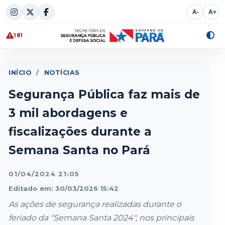
Skip
A-
A+
to
content
181
Alte
cont
INÍCIO
/
NOTÍCIAS
Segurança Pública faz mais de
3 mil abordagens e
fiscalizações durante a
Semana Santa no Pará
01/04/2024 21:05
Editado em: 30/03/2026 15:42
As ações de segurança realizadas durante o
feriado da "Semana Santa 2024", nos principais