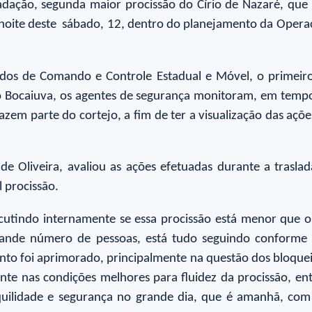
dação, segunda maior procissão do Círio de Nazaré, que 
 noite deste sábado, 12, dentro do planejamento da Operaç
ados de Comando e Controle Estadual e Móvel, o primeiro
o Bocaiuva, os agentes de segurança monitoram, em tempo
zem parte do cortejo, a fim de ter a visualização das açõe
de Oliveira, avaliou as ações efetuadas durante a trasl
 procissão.
tindo internamente se essa procissão está menor que o 
rande número de pessoas, está tudo seguindo conforme 
nto foi aprimorado, principalmente na questão dos bloque
ente nas condições melhores para fluidez da procissão, en
quilidade e segurança no grande dia, que é amanhã, com 