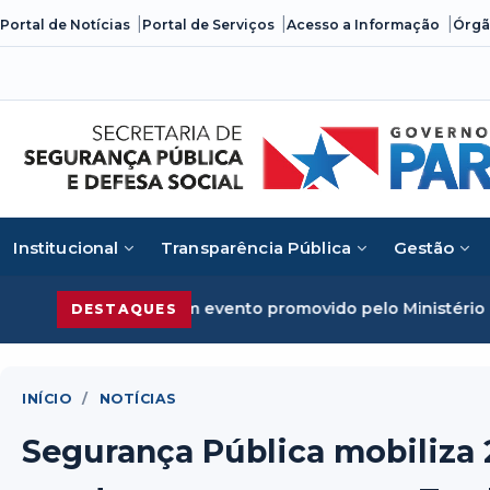
Skip
Portal de Notícias
Portal de Serviços
Acesso a Informação
Órgã
to
content
Institucional
Transparência Pública
Gestão
em evento promovido pelo Ministério da Justiça
Segurança 
DESTAQUES
INÍCIO
/
NOTÍCIAS
Segurança Pública mobiliza 2