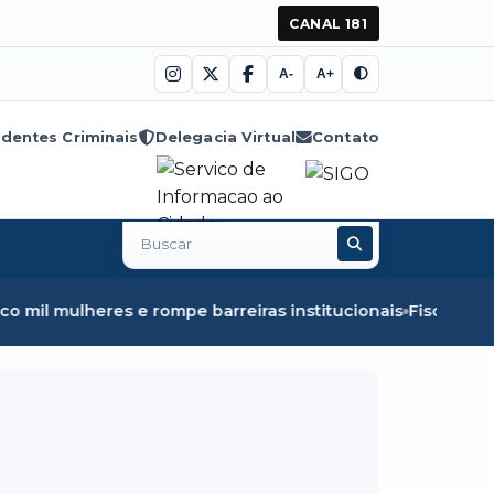
CANAL 181
A-
A+
dentes Criminais
Delegacia Virtual
Contato
Buscar
no
site
e barreiras institucionais
Fiscalização em Óbidos apree