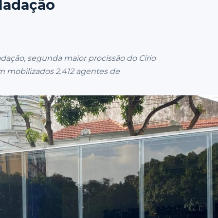
sladação
adação, segunda maior procissão do Círio
ram mobilizados 2.412 agentes de