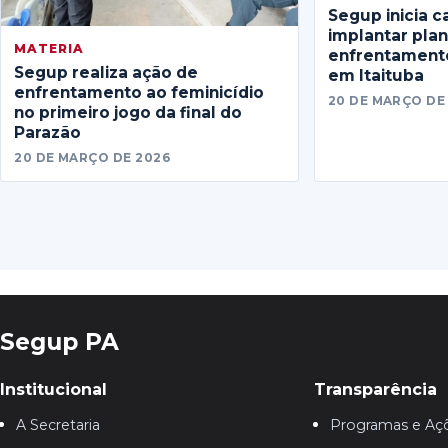
Segup inicia c
implantar pla
MATERIA
enfrentamento
Segup realiza ação de
em Itaituba
enfrentamento ao feminicídio
20 DE MARÇO DE
no primeiro jogo da final do
Parazão
20 DE MARÇO DE 2026
Segup PA
Institucional
Transparência
A Secretaria
Programas e Aç