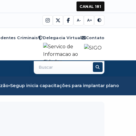
CANAL 181
A-
A+
dentes Criminais
Delegacia Virtual
Contato
Buscar
no
site
acitações para implantar plano de enfrentamento ao femini