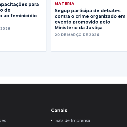
MATERIA
apacitações para
no de
Segup participa de debates
 ao feminicídio
contra o crime organizado em
evento promovido pelo
Ministério da Justiça
 2026
20 DE MARÇO DE 2026
Canais
ões
Sala de Imprensa