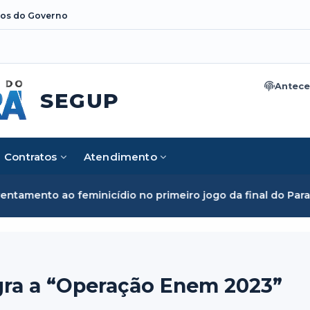
os do Governo
Antece
SEGUP
Contratos
Atendimento
dio no primeiro jogo da final do Parazão
Segup inicia cap
gra a “Operação Enem 2023”