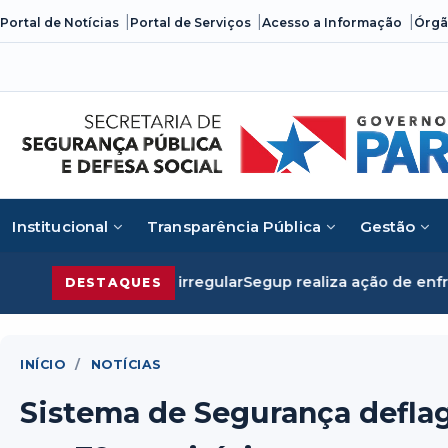
Skip
Portal de Notícias
Portal de Serviços
Acesso a Informação
Órgã
to
content
Institucional
Transparência Pública
Gestão
Segup realiza ação de enfrentamento ao feminicí
DESTAQUES
INÍCIO
/
NOTÍCIAS
Sistema de Segurança defla