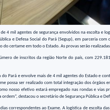
e 4 mil agentes de segurança envolvidos na escolta e log
blica e Defesa Social do Pará (Segup), em parceria com o
ão do certame em todo o Estado. As provas serão realizada
mero de inscritos da região Norte do país, com 229.181 
do Pará e envolve mais de 4 mil agentes do Estado e cont
tame possa ser realizado com total integração dos órgãos e
omo nosso efetivo estará empregado nas rondas e vias pr
a ordem”, destacou o secretário de Segurança Pública e D
ias correspondentes ao Exame. A logística de escolta das p