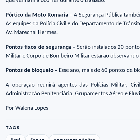
que venham a ocorrer durante o traslado.
Pórtico da Moto Romaria –
A Segurança Pública também 
As equipes da Polícia Civil e do Departamento de Trânsit
Av. Marechal Hermes.
Pontos fixos de segurança –
Serão instalados 20 pontos
Militar e Corpo de Bombeiro Militar estarão observand
Pontos de bloqueio –
Esse ano, mais de 60 pontos de blo
A operação reunirá agentes das Polícias Militar, Civ
Administração Penitenciária, Grupamentos Aéreo e Fluvia
Por Walena Lopes
TAGS
Pará
Segup
segurança pública