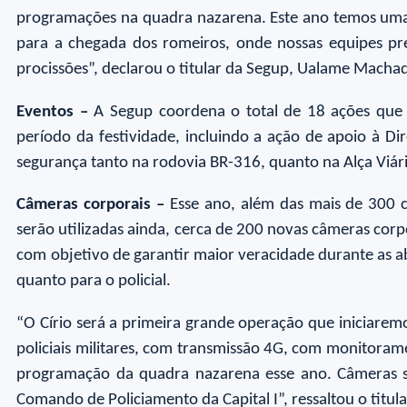
programações na quadra nazarena. Este ano temos uma p
para a chegada dos romeiros, onde nossas equipes pre
procissões”, declarou o titular da Segup, Ualame Macha
Eventos –
A Segup coordena o total de 18 ações que e
período da festividade, incluindo a ação de apoio à D
segurança tanto na rodovia BR-316, quanto na Alça Viár
Câmeras corporais –
Esse ano, além das mais de 300 c
serão utilizadas ainda, cerca de 200 novas câmeras corp
com objetivo de garantir maior veracidade durante as a
quanto para o policial.
“O Círio será a primeira grande operação que iniciarem
policiais militares, com transmissão 4G, com monitorame
programação da quadra nazarena esse ano. Câmeras ser
Comando de Policiamento da Capital I”, ressaltou o titul