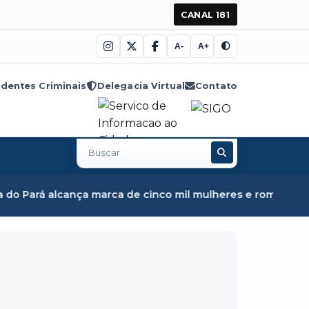
CANAL 181
A-
A+
dentes Criminais
Delegacia Virtual
Contato
Buscar
no
site
a de cinco mil mulheres e rompe barreiras institucionais
F