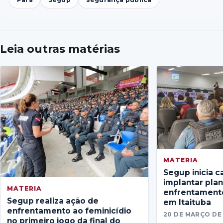
Leia outras matérias
MATERIA
Segup inicia c
implantar pla
MATERIA
enfrentamento
Segup realiza ação de
em Itaituba
enfrentamento ao feminicídio
20 DE MARÇO DE
no primeiro jogo da final do