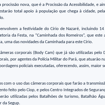
rocissão nova, que é a Procissão da Acessibilidade, e a
starão total apoio à população que chega à cidade, pela
do.
nvolvem a festividade do Círio de Nazaré, incluindo 14 
iretoria da Festa, na “Caminhada dos Romeiros”, que este
ia, uma das novidades da Caminhada para este Círio.
âmeras corporais (Body Cam) que já são utilizadas pelo De
orais, por agentes da Polícia Militar do Pará, que atuarão
bordagens policiais executadas, oferecendo, assim, maior 
os com o uso das câmeras corporais que farão a transmiss
nto feito pelo Ciop, e pelos Centro Integrados de Seguranç
ão utilizadas pelos Batalhões de turismo, Batalhão Águi
ar da Segup.