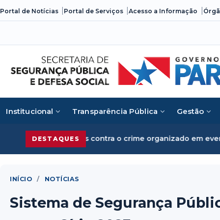
Skip
Portal de Notícias
Portal de Serviços
Acesso a Informação
Órgã
to
content
Institucional
Transparência Pública
Gestão
es contra o crime organizado em evento promovido pelo Min
DESTAQUES
INÍCIO
/
NOTÍCIAS
Sistema de Segurança Públi