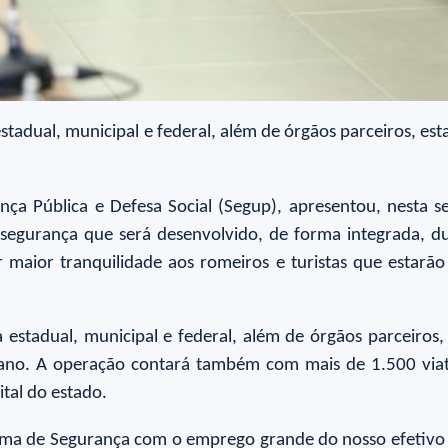
stadual, municipal e federal, além de órgãos parceiros, es
ça Pública e Defesa Social (Segup), apresentou, nesta s
egurança que será desenvolvido, de forma integrada, du
maior tranquilidade aos romeiros e turistas que estarão
a estadual, municipal e federal, além de órgãos parceiros
 ano. A operação contará também com mais de 1.500 viat
ital do estado.
ema de Segurança com o emprego grande do nosso efetivo 