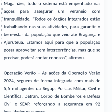
o:
Magalhães, todo o sistema está empenhado nas
A
sc
ações para assegurar um veraneio com
o
m
tranquilidade. “Todos os órgãos integrados estão
/
S
trabalhando nas suas atividades, para garantir o
e
bem-estar da população que veio até Bragança e
g
u
Ajuruteua. Estamos aqui para que a população
p
possa aproveitar sem intercorrências, mas que se
precisar, poderá contar conosco”, afirmou.
Operação Verão – As ações da Operação Verão
2024, seguem de forma integrada com mais de
5,6 mil agentes da Segup, Polícias Militar, Civil e
Científica, Detran, Corpo de Bombeiros e Defesa
Civil e SEAP, reforçando a segurança em 92