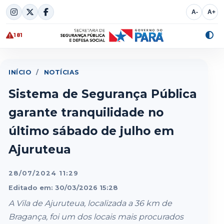
Skip
A-
A+
to
content
181
Alte
cont
INÍCIO
/
NOTÍCIAS
Sistema de Segurança Pública
garante tranquilidade no
último sábado de julho em
Ajuruteua
28/07/2024 11:29
Editado em: 30/03/2026 15:28
A Vila de Ajuruteua, localizada a 36 km de
Bragança, foi um dos locais mais procurados