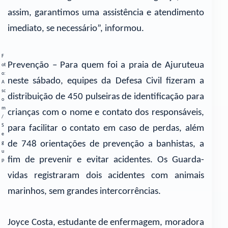
assim, garantimos uma assistência e atendimento
imediato, se necessário”, informou.
F
Prevenção – Para quem foi a praia de Ajuruteua
ot
o:
neste sábado, equipes da Defesa Civil fizeram a
A
sc
distribuição de 450 pulseiras de identificação para
o
m
crianças com o nome e contato dos responsáveis,
/
S
para facilitar o contato em caso de perdas, além
e
de 748 orientações de prevenção a banhistas, a
g
u
fim de prevenir e evitar acidentes. Os Guarda-
p
vidas registraram dois acidentes com animais
marinhos, sem grandes intercorrências.
Joyce Costa, estudante de enfermagem, moradora