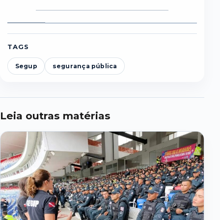
Foto
Foto
Foto
Foto
Foto
F
1
2
3
4
5
6
TAGS
Segup
segurança pública
Leia outras matérias