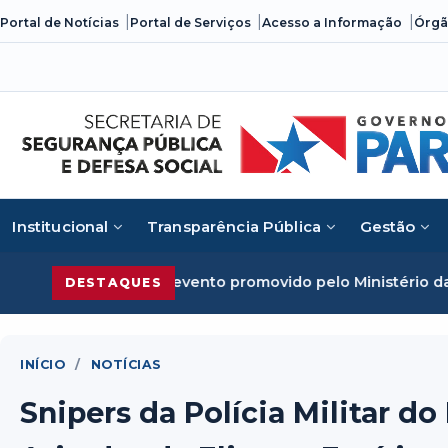
Skip
Portal de Notícias
Portal de Serviços
Acesso a Informação
Órgã
to
content
Institucional
Transparência Pública
Gestão
anizado em evento promovido pelo Ministério da Justiça
Se
DESTAQUES
INÍCIO
/
NOTÍCIAS
Snipers da Polícia Militar d