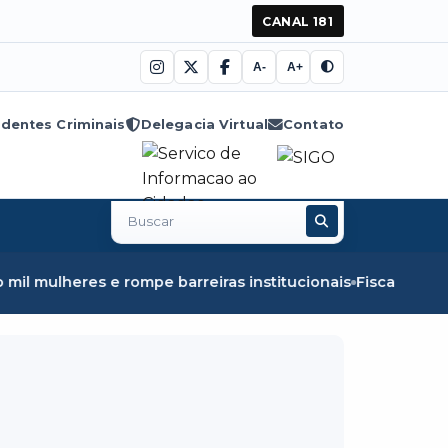
CANAL 181
A-
A+
dentes Criminais
Delegacia Virtual
Contato
Buscar
no
site
es e rompe barreiras institucionais
Fiscalização em Óbid