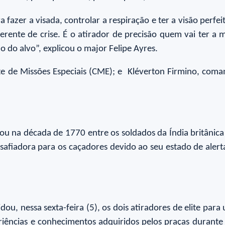
 fazer a visada, controlar a respiração e ter a visão perfe
ente de crise. É o atirador de precisão quem vai ter a m
do alvo”, explicou o major Felipe Ayres.
te de Missões Especiais (CME); e Kléverton Firmino, co
ou na década de 1770 entre os soldados da Índia britânica
safiadora para os caçadores devido ao seu estado de ale
u, nessa sexta-feira (5), os dois atiradores de elite para 
ências e conhecimentos adquiridos pelos praças durante 