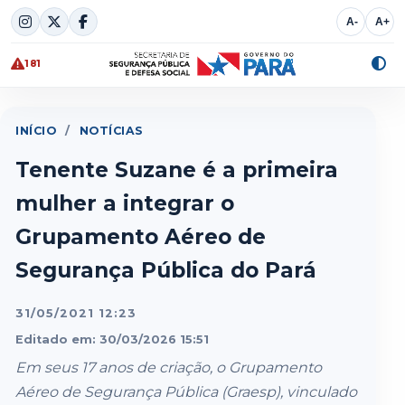
Skip
A-
A+
to
content
181
Alte
cont
INÍCIO
/
NOTÍCIAS
Tenente Suzane é a primeira
mulher a integrar o
Grupamento Aéreo de
Segurança Pública do Pará
31/05/2021 12:23
Editado em: 30/03/2026 15:51
Em seus 17 anos de criação, o Grupamento
Aéreo de Segurança Pública (Graesp), vinculado