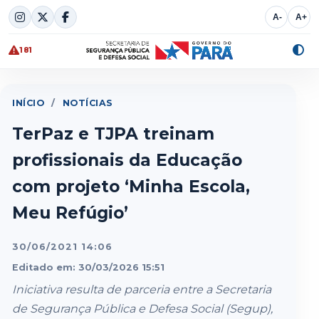
Skip
A-
A+
to
content
181
Alte
cont
INÍCIO
/
NOTÍCIAS
TerPaz e TJPA treinam
profissionais da Educação
com projeto ‘Minha Escola,
Meu Refúgio’
30/06/2021 14:06
Editado em: 30/03/2026 15:51
Iniciativa resulta de parceria entre a Secretaria
de Segurança Pública e Defesa Social (Segup),