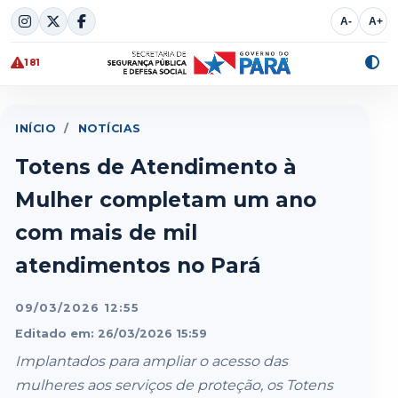
Skip
A-
A+
to
content
181
Alte
cont
INÍCIO
/
NOTÍCIAS
Totens de Atendimento à
Mulher completam um ano
com mais de mil
atendimentos no Pará
09/03/2026 12:55
Editado em: 26/03/2026 15:59
Implantados para ampliar o acesso das
mulheres aos serviços de proteção, os Totens