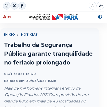
Skip
A-
A+
to
content
181
Alte
cont
INÍCIO
/
NOTÍCIAS
Trabalho da Segurança
Pública garante tranquilidade
no feriado prolongado
03/11/2021 12:40
Editado em: 30/03/2026 15:28
Mais de mil homens integram efetivo da
'Operação Finados 2021'Com previsão de um
grande fluxo em mais de 40 localidades no